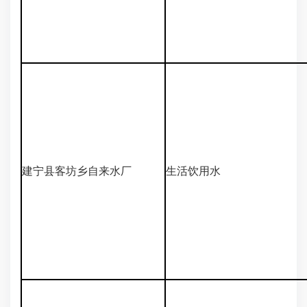
建宁县客坊乡自来水厂
生活饮用水