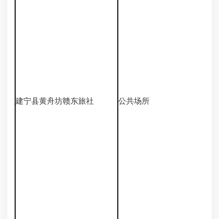
建宁县黄舟坊赣东旅社
公共场所