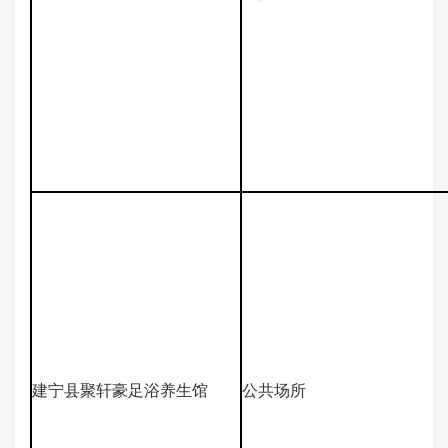
建宁县聚轩豪足浴养生馆
公共场所