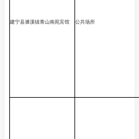
建宁县濉溪镇青山南苑宾馆
公共场所