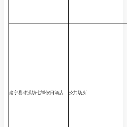
建宁县濉溪镇七祥假日酒店
公共场所