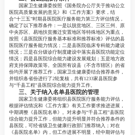
国家卫生健康委按照《国务院办公厅关于推动公立
医院高质量发展的意见》和《工作方案》要求，结
合“十三五”时期县医院医疗服务能力第三方评估情况，
确定了以下推荐条件：一是以脱贫地区、三区三州、原
中央苏区、易地扶贫搬迁安置地区等特殊地区为重点，
按照《县医院医疗服务基本标准和推荐标准》评估的县
医院医疗服务能力情况；二是县医院临床专科能力建设
情况；三是在分级诊疗制度建设中落实县医院功能定位
情况；四是县医院综合能力建设发展规划；五是地方政
府支持保障政策等。全国所有设县（不含市辖区）的省
份均开展了推荐工作，国家卫生健康委结合推荐条件，
并组织各省份进行了2轮复核，共有1233家县医院参
与“千县工程”县医院综合能力提升工作。
三、关于纳入名单县医院的管理
国家卫生健康委将组织县医院医疗服务能力评估，
根据评估情况和《工作方案》有关工作要求推进进展，
中期调整《县医院名单》。对未参与“千县工程”县医院
综合能力提升工作，但能力提升明显并符合推荐条件的
县医院，可经省级卫生健康行政部门推荐纳入；对在
《县医院名单》内，但工作进展不明显，经中期评估与