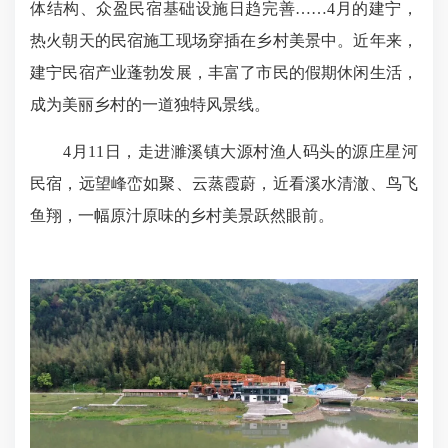
体结构、众盈民宿基础设施日趋完善……4月的建宁，
热火朝天的民宿施工现场穿插在乡村美景中。近年来，
建宁民宿产业蓬勃发展，丰富了市民的假期休闲生活，
成为美丽乡村的一道独特风景线。
4月11日，走进濉溪镇大源村渔人码头的源庄星河
民宿，远望峰峦如聚、云蒸霞蔚，近看溪水清澈、鸟飞
鱼翔，一幅原汁原味的乡村美景跃然眼前。