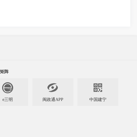
矩阵


e三明
闽政通APP
中国建宁