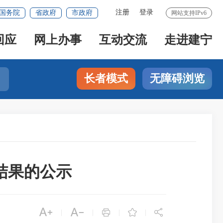
注册
登录
国务院
省政府
市政府
网站支持IPv6
回应
网上办事
互动交流
走进建宁
长者模式
无障碍浏览
结果的公示





|
|
|
|