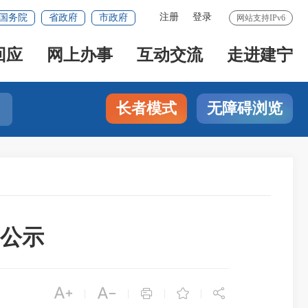
注册
登录
国务院
省政府
市政府
网站支持IPv6
回应
网上办事
互动交流
走进建宁
长者模式
无障碍浏览
公示





|
|
|
|