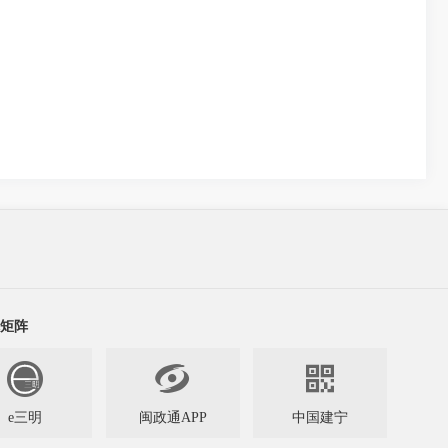
矩阵


e三明
闽政通APP
中国建宁