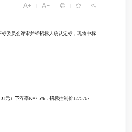





|
|
|
|
评标委员会评审并经招标人
确认定标
，现将
中标
1元）下浮率K=7.5%，招标控制价1275767