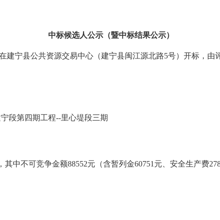
中标候选人
公示
（暨
中标结果公示
）
在
建宁县公共资源交易中心（建宁县闽江源北路5号）
开标，
由
宁段第四期工程--里心堤段三期
，其中不可竞争金额88552元（含暂列金60751元、安全生产费2780