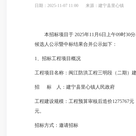
日期：2025-11-07 11:00
来源：建宁县里心镇
本招标项目于
202
5
年
11
月
6
日
上
午
09
时
3
0
分
候选人
公示
暨中标
结果
合并
公示如下：
1
、招标工程项目概况
工程项目名称：
闽江防洪工程三明段（二期）建
招
标 人：
建宁县里心镇人民政府
工程建设规模：
工程预算审核后造价1275767元
元。
招标方式：
邀请
招标