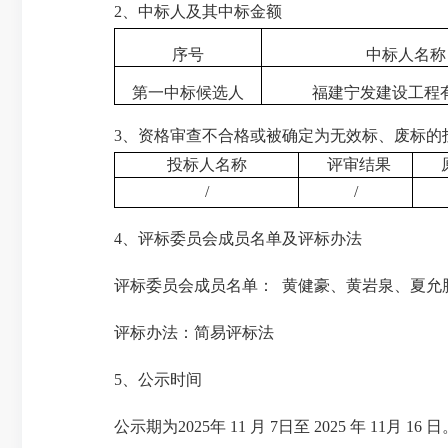
2
、中标人及其
中标金额
序号
中标人名称
第一中标候选人
福建宁发建设工程
3
、资格审查不合格或被确定为无效标、废标的
投标人名称
评审结果
/
/
4、
评标
委员会成员名单及评标
办法
评标委员会成员名单：
黄健豪、黄岩泉、夏允
评标办法：
简易评标法
5
、公示时间
公示期为
202
5
年
11
月
7
日至
202
5
年
11
月
16
日