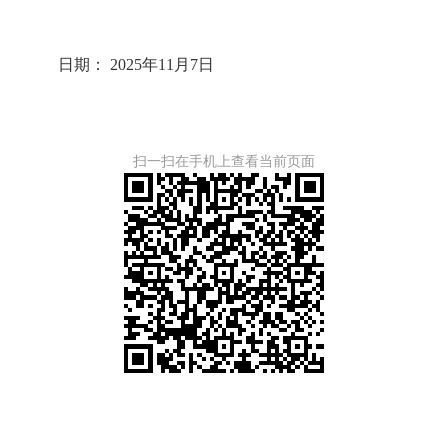
日期： 202
5
年
11
月
7
日
扫一扫在手机上查看当前页面