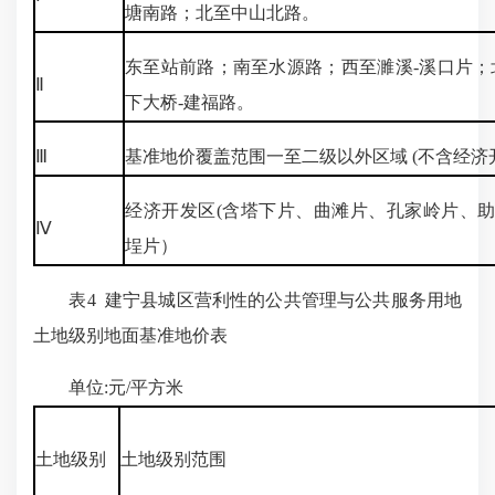
塘南路；北至中山北路。
东至站前路；南至水源路；西至濉溪-溪口片；
Ⅱ
下大桥-建福路。
Ⅲ
基准地价覆盖范围一至二级以外区域 (不含经济
经济开发区(含塔下片、曲滩片、孔家岭片、
Ⅳ
埕片）
表4 建宁县城区营利性的公共管理与公共服务用地
土地级别地面基准地价表
单位:元/平方米
土地级别
土地级别范围