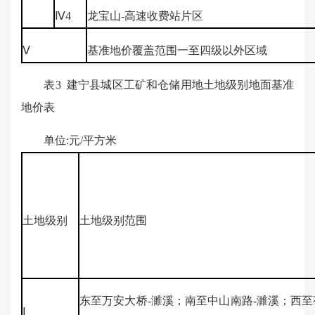
Ⅳ4
龙宝山-高速收费站片区
Ⅴ
基准地价覆盖范围一至四级以外区域
表3 建宁县城区工矿和仓储用地土地级别地面基准
地价表
单位:元/平方米
土地级别
土地级别范围
东至万安大桥-濉溪；南至中山南路-濉溪；西至
Ⅰ