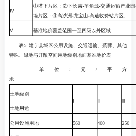
①塔下片区：②下长吉-羊角源-交通运输产业园
Ⅳ
埕片区：④高沙洲-龙宝山-高速收费站片区。
Ⅴ
基准地价覆盖范围一至四级以外区域
表5 建宁县城区公用设施、交通运输、殡葬、其他
特殊、绿地与开敞空间用地级别地面基准地价表
单位:元/平方
米
土地级别
Ⅰ
Ⅱ
Ⅲ
土地用途
公用设施用地
560
400
250