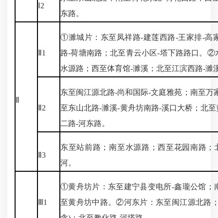
Ⅰ2
东路。
①濉城片：东至凤祥路-建莲西路-王家排-
Ⅱ1
路-荷塘南路；北至青云小区-塔下路路口。
水源路；西至体育馆-濉溪；北至江滨西路-濉
东至闽江源北路-尚和国际-文庭雅苑；南至万
Ⅱ
Ⅱ2
至东山北路-濉溪-黄舟坊南路-溪口大桥；北至
二路-河东路。
东至站前路；南至水源路；西至花园南路；北
Ⅱ3
河。
①黄舟坊片：东至建宁县变电所-鑫瓏公馆；
Ⅲ1
至黄舟坊中路。②河东片：东至闽江源北路；
含)；北至教化路-河塔路。