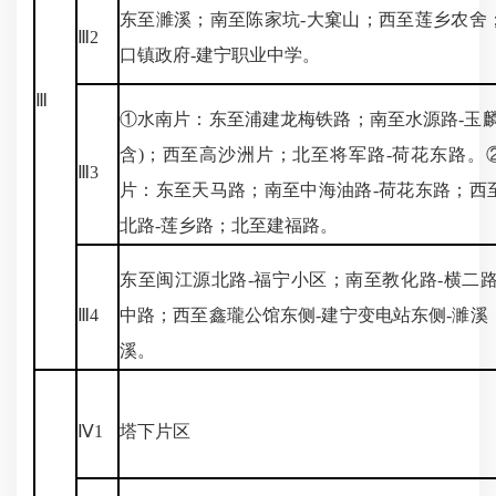
东至濉溪；南至陈家坑-大窠山；西至莲乡农舍
Ⅲ2
口镇政府-建宁职业中学。
Ⅲ
①水南片：东至浦建龙梅铁路；南至水源路-玉麟
含)；西至高沙洲片；北至将军路-荷花东路。
Ⅲ3
片：东至天马路；南至中海油路-荷花东路；西
北路-莲乡路；北至建福路。
东至闽江源北路-福宁小区；南至教化路-横二路
Ⅲ4
中路；西至鑫瓏公馆东侧-建宁变电站东侧-濉溪
溪。
Ⅳ1
塔下片区