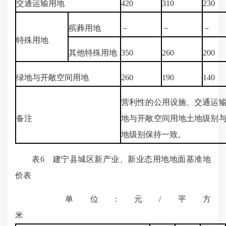
交通运输用地
420
310
230
殡葬用地
－
－
－
特殊用地
其他特殊用地
350
260
200
绿地与开敞空间用地
260
190
140
营利性的公用设施、交通运
备注
地与开敞空间用地土地级别
地级别保持一致。
表6 建宁县城区新产业、新业态用地地面基准地
价表
单位:元/平方
米