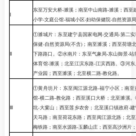
东至万安大桥-濉溪；南至中山南路-濉溪；西至
Ⅰ
小学-文庭公馆-福城小区-妇幼保健院-自然资源
①濉城片：东至建宁县国家电网-交通局-第二实
保健-自然资源局(不含)；南至濉溪；西至荷塘
Ⅱ
下路路口。②水南片：东至气象局-东山御景-站
体育馆-濉溪；北至江滨东路-江滨西路。③河
产业园；西至濉溪；北至横二路-教化路。
①黄舟坊片：东至闽江源北路-福宁小区；南至黄
馆-横二路-教化路；西至溪口大桥；北至濉溪
Ⅲ
坑-大窠山；西至莲乡农舍；北至溪口镇政府-
天马路；南至荷花东路；西至闽江源北路；北至
梅铁路；南至水源路-玉麟山庄；西至高沙洲片；