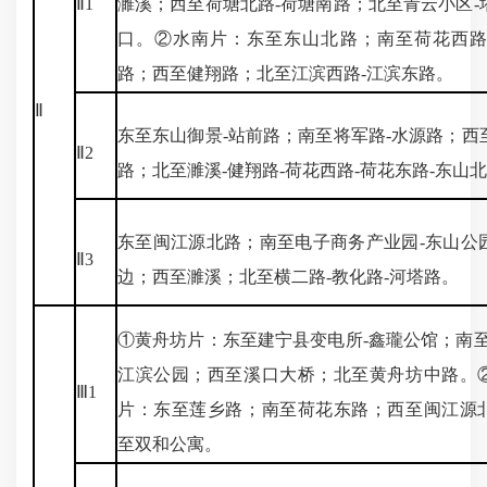
Ⅱ1
濉溪；西至荷塘北路-荷塘南路；北至青云小区-
口。②水南片：东至东山北路；南至荷花西路
路；西至健翔路；北至江滨西路-江滨东路。
Ⅱ
东至东山御景-站前路；南至将军路-水源路；西
Ⅱ2
路；北至濉溪-健翔路-荷花西路-荷花东路-东山
东至闽江源北路；南至电子商务产业园-东山公
Ⅱ3
边；西至濉溪；北至横二路-教化路-河塔路。
①黄舟坊片：东至建宁县变电所-鑫瓏公馆；南至
江滨公园；西至溪口大桥；北至黄舟坊中路。
Ⅲ1
片：东至莲乡路；南至荷花东路；西至闽江源
至双和公寓。