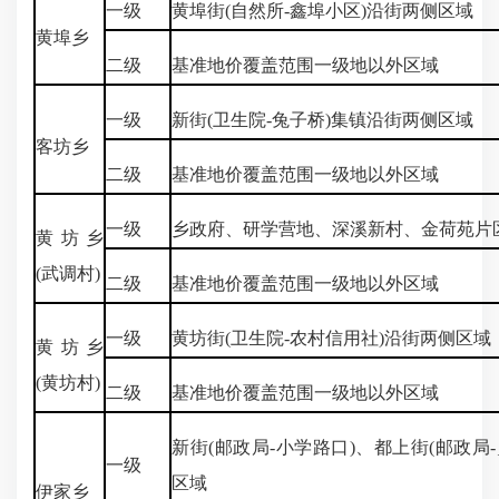
一级
黄埠街(自然所-鑫埠小区)沿街两侧区域
黄埠乡
二级
基准地价覆盖范围一级地以外区域
一级
新街(卫生院-兔子桥)集镇沿街两侧区域
客坊乡
二级
基准地价覆盖范围一级地以外区域
一级
乡政府、研学营地、深溪新村、金荷苑片
黄坊乡
(武调村)
二级
基准地价覆盖范围一级地以外区域
一级
黄坊街(卫生院-农村信用社)沿街两侧区域
黄坊乡
(黄坊村)
二级
基准地价覆盖范围一级地以外区域
新街(邮政局-小学路口)、都上街(邮政局
一级
区域
伊家乡