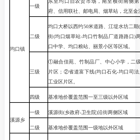
东至均口旧农贸市场，南至横街南侧第
一级
府、信用联社、邮电局、烟草站，北至金
均口大桥以西约50米道路、江堤水坊二期
二级
街(均口烟草站-均口竹制品厂道路路口)
口中学、均口粮站、丽景小区等区域。
均口镇
①融合佳苑、竹制品厂、中心小学，二
三级
片区；②省道富下线(均口石化-均口司法
工业区片区。
四级
基准地价覆盖范围一至三级以外区域
一级
溪源街(乡政府-卫生院)沿街两侧区域
溪源乡
二级
基准地价覆盖范围一级地以外区域