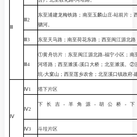
东至浦建龙梅铁路；南至玉麟山庄-站前片；
Ⅲ2
驷河。
Ⅲ
Ⅲ3
东至天马路；南至荷花东路；西至闽江源北路
①黄舟坊片：东至闽江源北路-福宁小区；南至
Ⅲ4
河塔路；西至濉溪-溪口大桥；北至濉溪。②
坑-大窠山；西至莲乡农舍；北至溪口镇政府-
Ⅳ1
塔下片区
下长吉-羊角源-胡公桥-
Ⅳ2
Ⅳ
Ⅳ3
斗埕片区