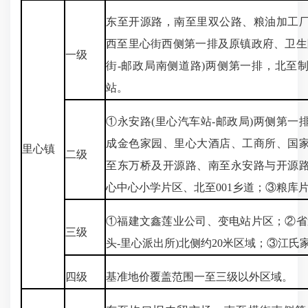
东至开源路，南至里双公路、粮油加工
西至里心街西侧第一排及原镇政府、卫生
一级
街-邮政局南侧道路)两侧第一排，北至
站。
①永安路(里心汽车站-邮政局)两侧第一
成金色家园、里心大酒店、工商所、国
里心镇
二级
至东万桥及开源路、南至永安路与开源
心中心小学片区、北至001乡道；③粮库
①福建文鑫莲业公司、变电站片区；②省
三级
头-里心派出所)北侧约20米区域；③江氏
四级
基准地价覆盖范围一至三级以外区域。