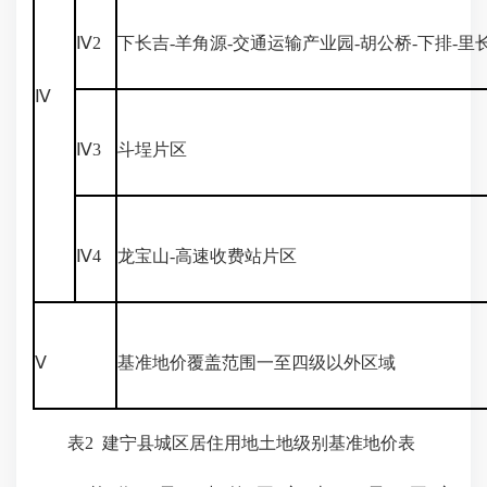
Ⅳ2
下长吉-羊角源-交通运输产业园-胡公桥-下排-里
Ⅳ
Ⅳ3
斗埕片区
Ⅳ4
龙宝山-高速收费站片区
Ⅴ
基准地价覆盖范围一至四级以外区域
表2 建宁县城区居住用地土地级别基准地价表