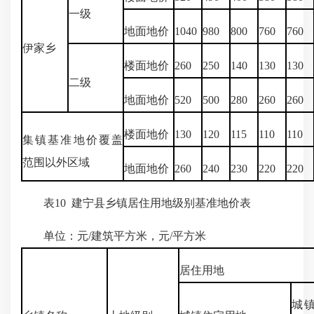
一级
地面地价
1040
980
800
760
760
伊家乡
楼面地价
260
250
140
130
130
二级
地面地价
520
500
280
260
260
楼面地价
130
120
115
110
110
集镇基准地价覆盖
范围以外区域
地面地价
260
240
230
220
220
表10 建宁县乡镇居住用地级别基准地价表
单位：元/建筑平方米，元/平方米
居住用地
城