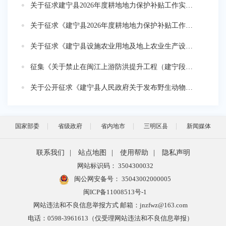
关于征求建宁县2026年度耕地地力保护补贴工作实施方案意见建议的公告
关于征求《建宁县2026年度耕地地力保护补贴工作实施方案（征求意见稿）》意见的公告
关于征求《建宁县设施农业用地及地上农业生产设施权属登记办法（试行）》通知
征集《关于禁止在闽江上游防洪提升工程（建宁段）建设征地范围内新增建设项目和迁入人口的通告》意见建议
关于公开征求《建宁县人民政府关于发布野生动物禁猎区禁猎期以及禁止使用猎捕工具和方法的通告》意见的公告
国家部委
省级政府
省内地市
三明区县
新闻媒体
联系我们
|
站点地图
|
使用帮助
|
隐私声明
网站标识码： 3504300032
闽公网安备号：
35043002000005
闽ICP备11008513号-1
网站违法和不良信息举报方式 邮箱：jnzfwz@163.com
电话：0598-3961613（仅受理网站违法和不良信息举报）