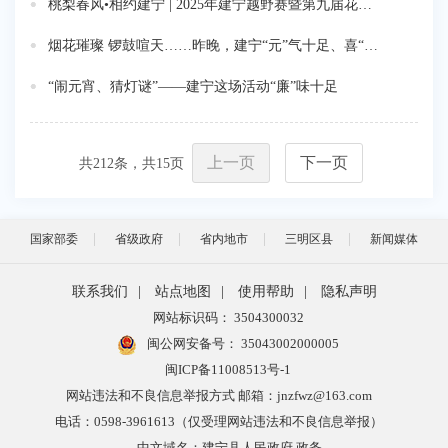
桃梨春风•相约建宁 | 2025年建宁越野赛暨第九届花海跑成功举办
烟花璀璨 锣鼓喧天……昨晚，建宁“元”气十足、喜“宵”颜开
“闹元宵、猜灯谜”——建宁这场活动“廉”味十足
上一页
下一页
共
212
条，共
15
页
国家部委
省级政府
省内地市
三明区县
新闻媒体
联系我们
|
站点地图
|
使用帮助
|
隐私声明
网站标识码： 3504300032
闽公网安备号：
35043002000005
闽ICP备11008513号-1
网站违法和不良信息举报方式 邮箱：jnzfwz@163.com
电话：0598-3961613（仅受理网站违法和不良信息举报）
中文域名：建宁县人民政府.政务