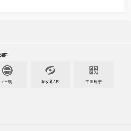
矩阵


e三明
闽政通APP
中国建宁