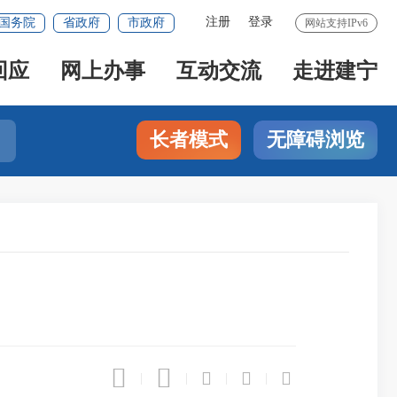
注册
登录
国务院
省政府
市政府
网站支持IPv6
回应
网上办事
互动交流
走进建宁
长者模式
无障碍浏览





|
|
|
|