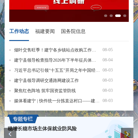
工作动态
福建要闻
国务院信息
08-05
烟叶交售旺季！建宁各乡镇站点收购工作有序推进
省
08-04
建宁县领导检查指导2026年下半年征兵体检工作
2
08-03
习近平总书记引领“十五五”开局之年中国经济破浪前行
08-03
建宁县领导调研交通路网建设工作
08-03
聚焦红色阵地 筑牢国资监管防线
08-03
媒体看建宁 | 快件统一分拣直达村口——建宁客货邮融合再添新模式
稳增长稳市场主体保就业防风险