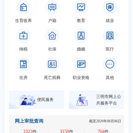
生育收养
户籍
教育
就业
纳税
社保
婚姻
医疗
住房
死亡殡葬
职业资格
其他
三明市网上公
便民服务
共服务平台
网上审批查询
截至
2026年08月06日
3323
3159
704
件
件
件