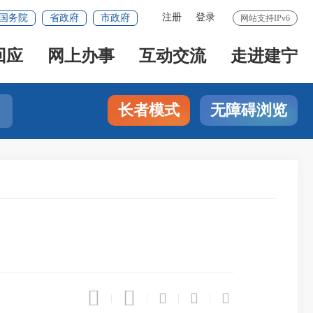
注册
登录
国务院
省政府
市政府
网站支持IPv6
回应
网上办事
互动交流
走进建宁
长者模式
无障碍浏览





|
|
|
|