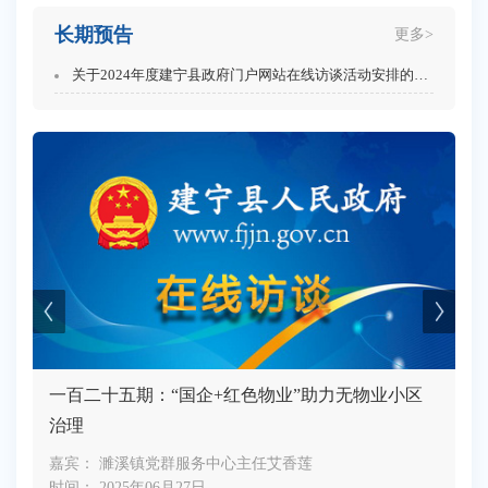
长期预告
更多>
关于2024年度建宁县政府门户网站在线访谈活动安排的通知
一百二十五期：“国企+红色物业”助力无物业小区
治理
嘉宾： 濉溪镇党群服务中心主任艾香莲
嘉
时间： 2025年06月27日
时