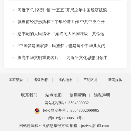
习近平总书记引领“十五五”开局之年中国经济破浪前行
就当前经济形势和下半年经济工作 中共中央召开党外人士座谈会 习近平主持并发表重要讲话
总书记的人民情怀 | “始终同人民同呼吸、共命运、心连心”
“中国梦是国家梦、民族梦，也是每个中华儿女的梦”——习近平总书记关于侨务工作的重要论述凝聚共同致力民族复兴的强大力量
擦亮中华文明重要名片——习近平文化思想引领中国世界遗产申报保护工作壮阔实践
国家部委
省级政府
省内地市
三明区县
新闻媒体
联系我们
|
站点地图
|
使用帮助
|
隐私声明
网站标识码： 3504300032
闽公网安备号：
35043002000005
闽ICP备11008513号-1
网站违法和不良信息举报方式 邮箱：jnzfwz@163.com