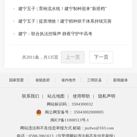
建宁五子 | 育秧流水线！建宁制种迎来“新搭档”
建宁五子 | 提质增效！建宁稻种烘干体系持续完善
建宁：联合执法控噪声 静夜守护中高考
上一页
下一页
共
2011
条，共
135
页
国家部委
省级政府
省内地市
三明区县
新闻媒体
联系我们
|
站点地图
|
使用帮助
|
隐私声明
网站标识码： 3504300032
闽公网安备号：
35043002000005
闽ICP备11008513号-1
网站违法和不良信息举报方式 邮箱：jnzfwz@163.com
电话：0598-3961613（仅受理网站违法和不良信息举报）