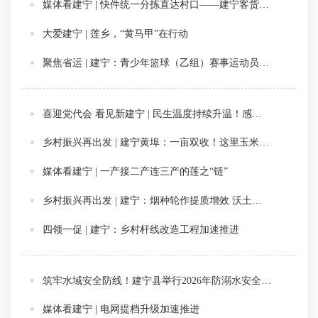
媒体看建宁 | 快件统一分拣直达村口——建宁客货邮融合再添新模式
大爱建宁 | 莲乡，“黄马甲”在行动
聚焦省运 | 建宁：青少年篮球（乙组）赛事运动员有序开展适应性训练
喜迎党代会 看见新建宁 | 民生温度持续升温！感受建宁这五年变化
乡村振兴再出发 | 建宁黄埠：一亩双收！这里玉米种出田间好“丰”景
媒体看建宁 | 一产接二产连三产的莲之“链”
乡村振兴再出发 | 建宁：烟种轮作提质增效 沃土孕育丰收新希望
四领一促 | 建宁：乡村杆线改造工程加速推进
筑牢水域安全防线！建宁县举行2026年防溺水安全宣传专项行动启动仪式
媒体看建宁 | 电网提档升级加速推进