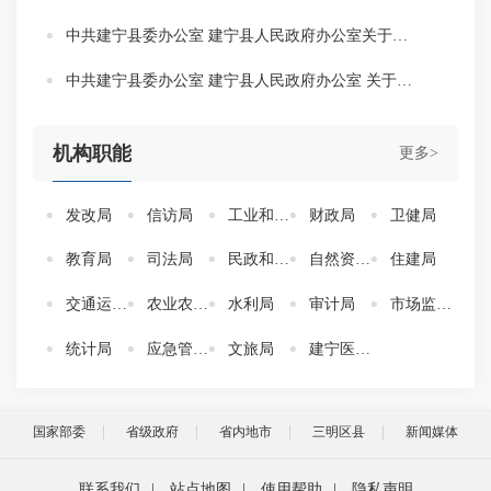
中共建宁县委办公室 建宁县人民政府办公室关于印发《建宁县教育局职能配置、内设机构和人员编制规定》的通知
中共建宁县委办公室 建宁县人民政府办公室 关于印发《建宁县自然资源局职能配置 内设机构和人员编制规定》的通知
机构职能
更多>
发改局
信访局
工业和信息化局
财政局
卫健局
教育局
司法局
民政和人社局
自然资源局
住建局
交通运输局
农业农村局
水利局
审计局
市场监督管理局
统计局
应急管理局
文旅局
建宁医保中心
国家部委
省级政府
省内地市
三明区县
新闻媒体
联系我们
|
站点地图
|
使用帮助
|
隐私声明