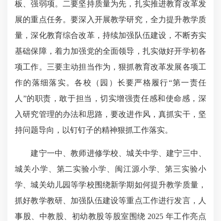
板、强弱项。
二要
坚持质量为先，扎实推进教育改革发
展的重点任务。
要深入开展教学研究，
全力提升教学质
量，
深化教育综合改革，
持续加强队伍建设，
不断夯实
基础保障，着力加强党的全面领导，
扎实做好开学初各
项工作。
三要
主动担当作为，狠抓教育改革发展各项工
作的落细落实。
各校（园）长要严格履行“第一责任
人”的职责，敢于担当，切实增强责任感和使命感，深
入研究管理的办法和思路，要改进作风，真抓实干，坚
持问题导向，以钉钉子的精神
狠抓工作落实。
建宁一中、教师进修学校、城关中学、建宁三中、
城关小学、第二实验小学、闽江源小学、第三实验小
学、城关幼儿园等学校
围绕新学期如何提升教学质量，
抓好教学教研、加强队伍建设等重点工作进行发言，
人
事股、中教股、初幼教股等股室围绕 2025 年工作亮点