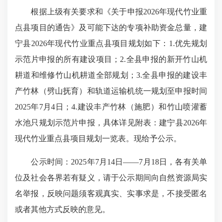
根据上级有关要求和《关于申报2026年现代竹业重
点县项目的通告》及可能下达的专项补助资金总量，
建
宁县
2026年现代竹业重点县
项目规划如下：1.优先规划
示范片申报的所有建设项目；2.全县申报的新开竹山机
耕道和维修竹山机耕道全部规划；3.全县申报的建设丰
产竹林（劈山抚育）和轨道运输机统一规划至申报时间
2025年7月4日；4.建设丰产竹林（施肥）和竹山喷灌蓄
水池只规划示范片申报，具体详见附表：
建宁县2026年
现代竹业重点县项目规划一览表
。
现给予公示。
公示时间：
2025年7月14日——7月18日，
各有关单
位及社会各界若
有疑义
，请于公示期间向
自然资源局
实
名举报，反映问题须客观真实、实事求是
，
不接受匿名
或者其他方式反映的意见。