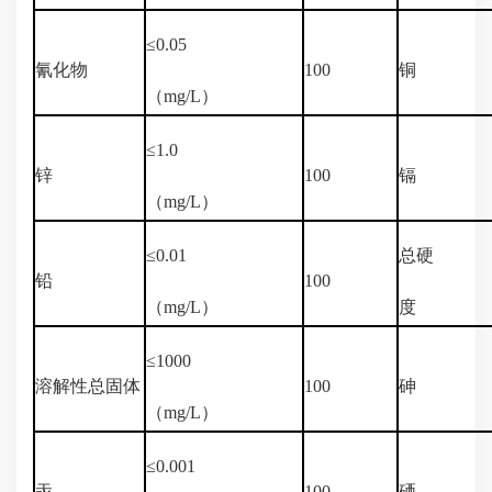
≤0.05
氰化物
100
铜
（mg/L）
≤1.0
锌
100
镉
（mg/L）
≤0.01
总硬
铅
100
（mg/L）
度
≤1000
溶解性总固体
100
砷
（mg/L）
≤0.001
汞
100
硒