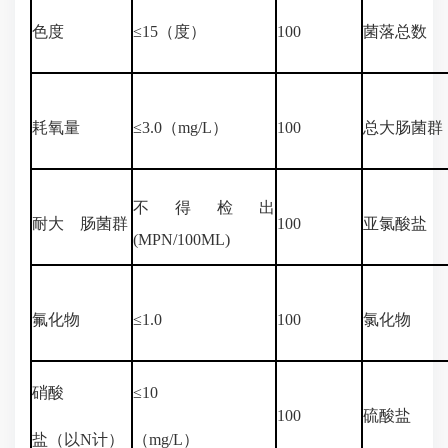
色度
≤15（度）
100
菌落总数
耗氧量
≤3.0（mg/L）
100
总大肠菌群
不得检出
耐大 肠菌群
100
亚氯酸盐
(MPN/100ML)
氟化物
≤1.0
100
氯化物
硝酸
≤10
100
硫酸盐
盐（以N计）
（mg/L）