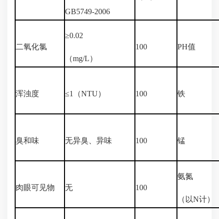
GB5749-2006
≥0.02
二氧化氯
100
PH值
（mg/L）
浑浊度
≤1（NTU）
100
铁
臭和味
无异臭、异味
100
锰
氨氮
肉眼可见物
无
100
（以N计）