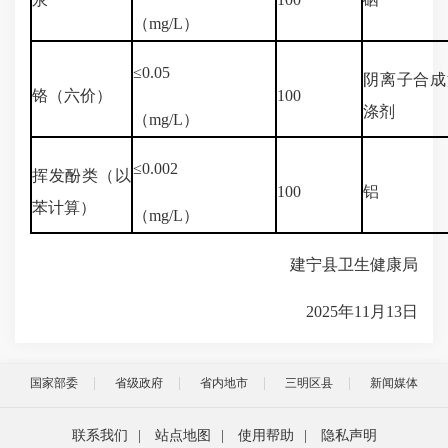
（mg/L）
≤0.05
阴离子合成
铬（六价）
100
涤剂
（mg/L）
≤0.002
挥发酚类（以
100
铝
苯计算）
（mg/L）
建宁县卫生健康局
2025年11月13日
国家部委
省级政府
省内地市
三明区县
新闻媒体
联系我们
|
站点地图
|
使用帮助
|
隐私声明