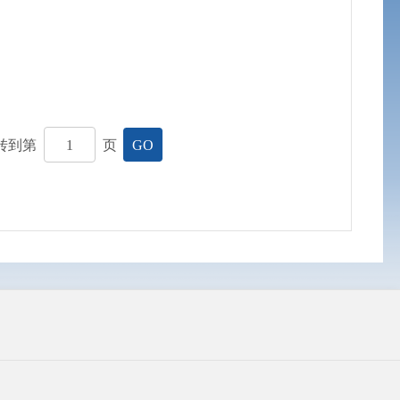
转到第
页
GO