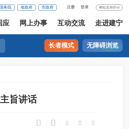
注册
登录
国务院
省政府
市政府
网站支持IPv6
回应
网上办事
互动交流
走进建宁
长者模式
无障碍浏览
主旨讲话





|
|
|
|