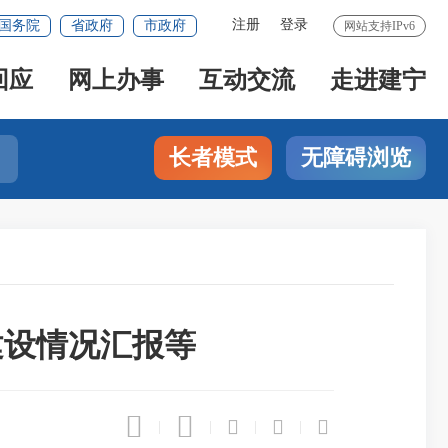
注册
登录
国务院
省政府
市政府
网站支持IPv6
回应
网上办事
互动交流
走进建宁
长者模式
无障碍浏览
建设情况汇报等





|
|
|
|