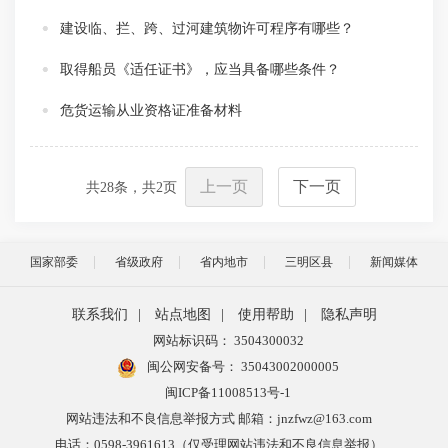
建设临、拦、跨、过河建筑物许可程序有哪些？
取得船员《适任证书》，应当具备哪些条件？
危货运输从业资格证准备材料
上一页
下一页
共
28
条，共
2
页
国家部委
省级政府
省内地市
三明区县
新闻媒体
联系我们
|
站点地图
|
使用帮助
|
隐私声明
网站标识码： 3504300032
闽公网安备号：
35043002000005
闽ICP备11008513号-1
网站违法和不良信息举报方式 邮箱：jnzfwz@163.com
电话：0598-3961613（仅受理网站违法和不良信息举报）