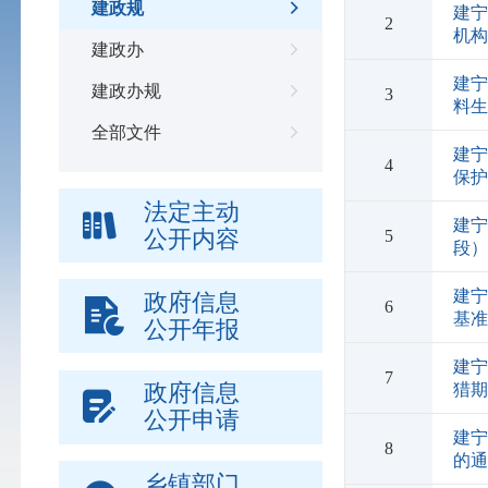
建政规
建
2
机
建政办
建宁
建政办规
3
料
全部文件
建宁
4
保
法定主动
建
公开内容
5
段
建宁
政府信息
6
基
公开年报
建
7
政府信息
猎
公开申请
建
8
的
乡镇部门