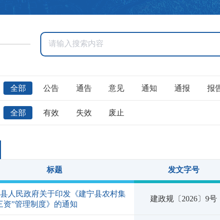
全部
公告
通告
意见
通知
通报
报
全部
有效
失效
废止
标题
发文字号
宁县人民政府关于印发《建宁县农村集
建政规〔2026〕9号
三资”管理制度》的通知