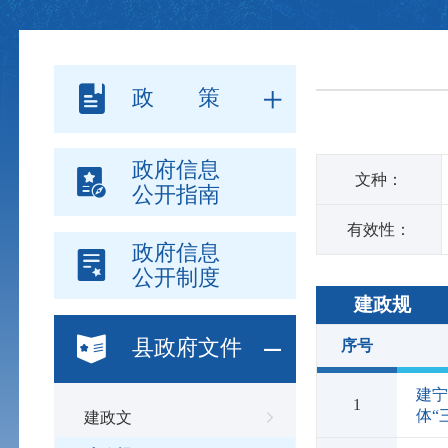
政 策
政府信息
文种：
公开指南
有效性：
政府信息
公开制度
建政规
县政府文件
序号
建
1
体“
建政文