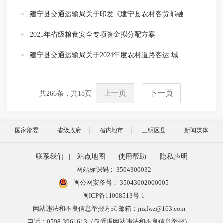
建宁县交通运输局关于印发《建宁县农村客货邮融合发展运营奖补资金实施方案（试行）》的通知
2025年省级粮食安全专项资金拟分配方案
建宁县交通运输局关于2024年度农村道路客运 城市交通发展奖励费改税及涨价补贴资金分配方案的公示
上一页
下一页
共
266
条，共
18
页
国家部委
省级政府
省内地市
三明区县
新闻媒体
联系我们
|
站点地图
|
使用帮助
|
隐私声明
网站标识码： 3504300032
闽公网安备号：
35043002000005
闽ICP备11008513号-1
网站违法和不良信息举报方式 邮箱：jnzfwz@163.com
电话：0598-3961613（仅受理网站违法和不良信息举报）